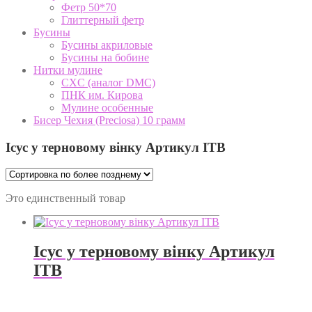
Фетр 50*70
Глиттерный фетр
Бусины
Бусины акриловые
Бусины на бобине
Нитки мулине
CXC (аналог DMC)
ПНК им. Кирова
Мулине особенные
Бисер Чехия (Preciosa) 10 грамм
Ісус у терновому вінку Артикул ІТВ
Это единственный товар
Ісус у терновому вінку Артикул
ІТВ