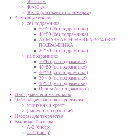
50×65 см
40×50 см
30×40 (рисование по номерам)
Алмазная мозаика
без подрамника
50*70 (без подрамника)
40*50 (без подрамника)
АЛМАЗНАЯ МОЗАИКА 30*40 БЕЗ
ПОДРАМНИКА
20*30 (без подрамника)
на подрамнике
50*65 (на подрамнике)
40*50 (на подрамнике)
30*40 (без подрамника)
30*40 (на подрамнике)
30*30 (на подрамнике)
Иконы (на подрамнике)
Инструменты и материалы
Наборы для вышивки крестиком
(считанный крест)
(напечатано на канве)
Наборы для творчества
Вышивка бисером
А-2 (бисер)
А-3 (бисер)