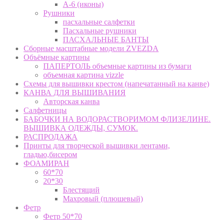
А-6 (иконы)
Рушники
пасхальные салфетки
Пасхальные рушники
ПАСХАЛЬНЫЕ БАНТЫ
Сборные масштабные модели ZVEZDA
Объёмные картины
ПАПЕРТОЛЬ объемные картины из бумаги
объемная картина vizzle
Схемы для вышивки крестом (напечатанный на канве)
КАНВА ДЛЯ ВЫШИВАНИЯ
Авторская канва
Салфетницы
БАБОЧКИ НА ВОДОРАСТВОРИМОМ ФЛИЗЕЛИНЕ.
ВЫШИВКА ОДЕЖДЫ, СУМОК.
РАСПРОДАЖА
Принты для творческой вышивки лентами,
гладью,бисером
ФОАМИРАН
60*70
20*30
Блестящий
Махровый (плюшевый)
Фетр
Фетр 50*70