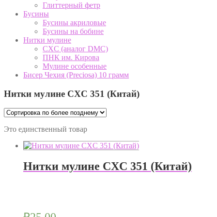
Глиттерный фетр
Бусины
Бусины акриловые
Бусины на бобине
Нитки мулине
CXC (аналог DMC)
ПНК им. Кирова
Мулине особенные
Бисер Чехия (Preciosa) 10 грамм
Нитки мулине CXC 351 (Китай)
Это единственный товар
Нитки мулине CXC 351 (Китай)