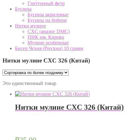
Глиттерный фетр
Бусины
Бусины акриловые
Бусины на бобине
Нитки мулине
CXC (аналог DMC)
ПНК им. Кирова
Мулине особенные
Бисер Чехия (Preciosa) 10 грамм
Нитки мулине CXC 326 (Китай)
Это единственный товар
Нитки мулине CXC 326 (Китай)