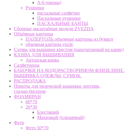
А-6 (иконы)
Рушники
пасхальные салфетки
Пасхальные рушники
ПАСХАЛЬНЫЕ БАНТЫ
Сборные масштабные модели ZVEZDA
Объёмные картины
ПАПЕРТОЛЬ объемные картины из бумаги
объемная картина vizzle
Схемы для вышивки крестом (напечатанный на канве)
КАНВА ДЛЯ ВЫШИВАНИЯ
Авторская канва
Салфетницы
БАБОЧКИ НА ВОДОРАСТВОРИМОМ ФЛИЗЕЛИНЕ.
ВЫШИВКА ОДЕЖДЫ, СУМОК.
РАСПРОДАЖА
Принты для творческой вышивки лентами,
гладью,бисером
ФОАМИРАН
60*70
20*30
Блестящий
Махровый (плюшевый)
Фетр
Фетр 50*70