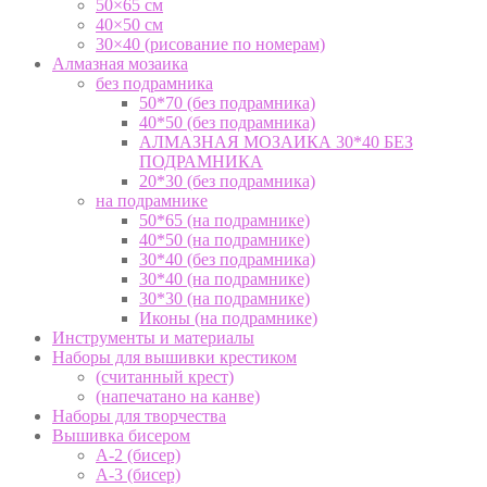
50×65 см
40×50 см
30×40 (рисование по номерам)
Алмазная мозаика
без подрамника
50*70 (без подрамника)
40*50 (без подрамника)
АЛМАЗНАЯ МОЗАИКА 30*40 БЕЗ
ПОДРАМНИКА
20*30 (без подрамника)
на подрамнике
50*65 (на подрамнике)
40*50 (на подрамнике)
30*40 (без подрамника)
30*40 (на подрамнике)
30*30 (на подрамнике)
Иконы (на подрамнике)
Инструменты и материалы
Наборы для вышивки крестиком
(считанный крест)
(напечатано на канве)
Наборы для творчества
Вышивка бисером
А-2 (бисер)
А-3 (бисер)