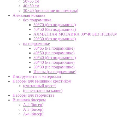
50×65 см
40×50 см
30×40 (рисование по номерам)
Алмазная мозаика
без подрамника
50*70 (без подрамника)
40*50 (без подрамника)
АЛМАЗНАЯ МОЗАИКА 30*40 БЕЗ ПОДРА
20*30 (без подрамника)
на подрамнике
50*65 (на подрамнике)
40*50 (на подрамнике)
30*40 (без подрамника)
30*40 (на подрамнике)
30*30 (на подрамнике)
Иконы (на подрамнике)
Инструменты и материалы
Наборы для вышивки крестиком
(считанный крест)
(напечатано на канве)
Наборы для творчества
Вышивка бисером
А-2 (бисер)
А-3 (бисер)
А-4 (бисер)