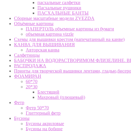
пасхальные салфетки
Пасхальные рушники
ПАСХАЛЬНЫЕ БАНТЫ
Сборные масштабные модели ZVEZDA
Объёмные картины
ПАПЕРТОЛЬ объемные картины из бумаги
объемная картина vizzle
Схемы для вышивки крестом (напечатанный на канве)
КАНВА ДЛЯ ВЫШИВАНИЯ
Авторская канва
Салфетницы
БАБОЧКИ НА ВОДОРАСТВОРИМОМ ФЛИЗЕЛИНЕ. 
РАСПРОДАЖА
Принты для творческой вышивки лентами, гладью,бисер
ФОАМИРАН
60*70
20*30
Блестящий
Махровый (плюшевый)
Фетр
Фетр 50*70
Глиттерный фетр
Бусины
Бусины акриловые
Бусины на бобине