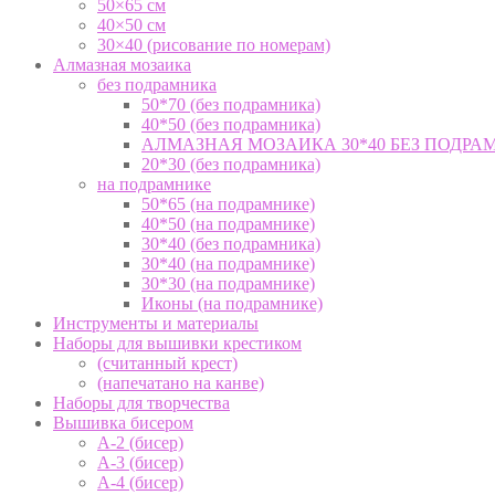
50×65 см
40×50 см
30×40 (рисование по номерам)
Алмазная мозаика
без подрамника
50*70 (без подрамника)
40*50 (без подрамника)
АЛМАЗНАЯ МОЗАИКА 30*40 БЕЗ ПОДРА
20*30 (без подрамника)
на подрамнике
50*65 (на подрамнике)
40*50 (на подрамнике)
30*40 (без подрамника)
30*40 (на подрамнике)
30*30 (на подрамнике)
Иконы (на подрамнике)
Инструменты и материалы
Наборы для вышивки крестиком
(считанный крест)
(напечатано на канве)
Наборы для творчества
Вышивка бисером
А-2 (бисер)
А-3 (бисер)
А-4 (бисер)