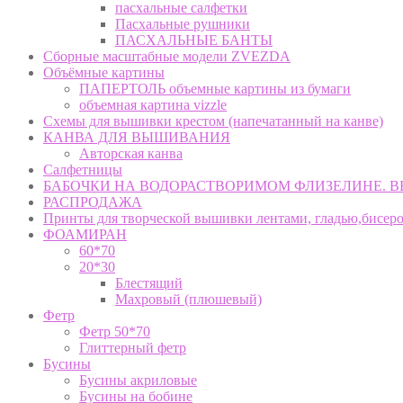
пасхальные салфетки
Пасхальные рушники
ПАСХАЛЬНЫЕ БАНТЫ
Сборные масштабные модели ZVEZDA
Объёмные картины
ПАПЕРТОЛЬ объемные картины из бумаги
объемная картина vizzle
Схемы для вышивки крестом (напечатанный на канве)
КАНВА ДЛЯ ВЫШИВАНИЯ
Авторская канва
Салфетницы
БАБОЧКИ НА ВОДОРАСТВОРИМОМ ФЛИЗЕЛИНЕ. 
РАСПРОДАЖА
Принты для творческой вышивки лентами, гладью,бисер
ФОАМИРАН
60*70
20*30
Блестящий
Махровый (плюшевый)
Фетр
Фетр 50*70
Глиттерный фетр
Бусины
Бусины акриловые
Бусины на бобине