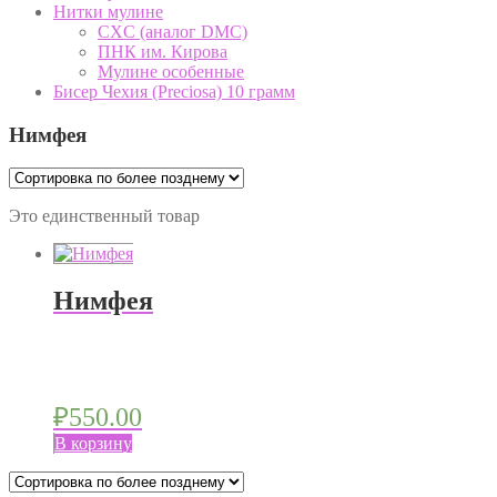
Нитки мулине
CXC (аналог DMC)
ПНК им. Кирова
Мулине особенные
Бисер Чехия (Preciosa) 10 грамм
Нимфея
Это единственный товар
Нимфея
₽
550.00
В корзину