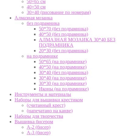
50×65 см
40×50 см
30×40 (рисование по номерам)
Алмазная мозаика
без подрамника
50*70 (без подрамника)
40*50 (без подрамника)
АЛМАЗНАЯ МОЗАИКА 30*40 БЕЗ
ПОДРАМНИКА
20*30 (без подрамника)
на подрамнике
50*65 (на подрамнике)
40*50 (на подрамнике)
30*40 (без подрамника)
30*40 (на подрамнике)
30*30 (на подрамнике)
Иконы (на подрамнике)
Инструменты и материалы
Наборы для вышивки крестиком
(считанный крест)
(напечатано на канве)
Наборы для творчества
Вышивка бисером
А-2 (бисер)
А-3 (бисер)