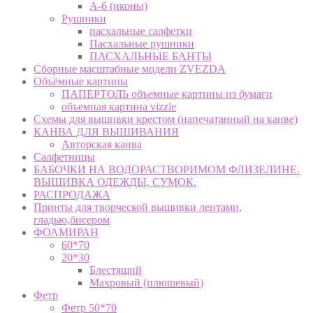
А-6 (иконы)
Рушники
пасхальные салфетки
Пасхальные рушники
ПАСХАЛЬНЫЕ БАНТЫ
Сборные масштабные модели ZVEZDA
Объёмные картины
ПАПЕРТОЛЬ объемные картины из бумаги
объемная картина vizzle
Схемы для вышивки крестом (напечатанный на канве)
КАНВА ДЛЯ ВЫШИВАНИЯ
Авторская канва
Салфетницы
БАБОЧКИ НА ВОДОРАСТВОРИМОМ ФЛИЗЕЛИНЕ.
ВЫШИВКА ОДЕЖДЫ, СУМОК.
РАСПРОДАЖА
Принты для творческой вышивки лентами,
гладью,бисером
ФОАМИРАН
60*70
20*30
Блестящий
Махровый (плюшевый)
Фетр
Фетр 50*70