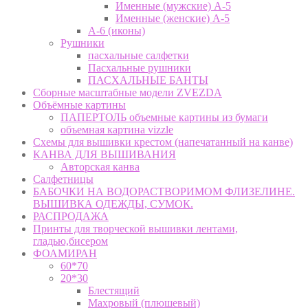
Именные (мужские) А-5
Именные (женские) А-5
А-6 (иконы)
Рушники
пасхальные салфетки
Пасхальные рушники
ПАСХАЛЬНЫЕ БАНТЫ
Сборные масштабные модели ZVEZDA
Объёмные картины
ПАПЕРТОЛЬ объемные картины из бумаги
объемная картина vizzle
Схемы для вышивки крестом (напечатанный на канве)
КАНВА ДЛЯ ВЫШИВАНИЯ
Авторская канва
Салфетницы
БАБОЧКИ НА ВОДОРАСТВОРИМОМ ФЛИЗЕЛИНЕ.
ВЫШИВКА ОДЕЖДЫ, СУМОК.
РАСПРОДАЖА
Принты для творческой вышивки лентами,
гладью,бисером
ФОАМИРАН
60*70
20*30
Блестящий
Махровый (плюшевый)