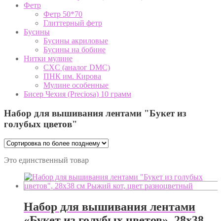
Фетр
Фетр 50*70
Глиттерный фетр
Бусины
Бусины акриловые
Бусины на бобине
Нитки мулине
CXC (аналог DMC)
ПНК им. Кирова
Мулине особенные
Бисер Чехия (Preciosa) 10 грамм
Набор для вышивания лентами "Букет из
голубых цветов"
Это единственный товар
Набор для вышивания лентами
«Букет из голубых цветов», 28х38