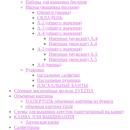
Наборы для вышивки бисером
Иконы (вышивка бисером)
Обереги (иконы)
СКЛАДЕНЬ
А-2 (общего значения)
А-3 (общего значения)
А-4 (общего значения)
Именные (мужские) А-4
Именные (женские) А-4
А-5 (общего значения)
Именные (мужские) А-5
Именные (женские) А-5
А-6 (иконы)
Рушники
пасхальные салфетки
Пасхальные рушники
ПАСХАЛЬНЫЕ БАНТЫ
Сборные масштабные модели ZVEZDA
Объёмные картины
ПАПЕРТОЛЬ объемные картины из бумаги
объемная картина vizzle
Схемы для вышивки крестом (напечатанный на канве)
КАНВА ДЛЯ ВЫШИВАНИЯ
Авторская канва
Салфетницы