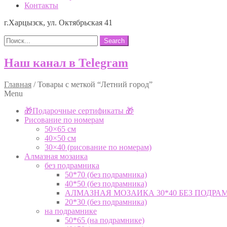
Контакты
г.Харцызск, ул. Октябрьская 41
Search
Наш канал в Telegram
Главная
/
Товары с меткой “Летний город”
Menu
🎁Подарочные сертификаты 🎁
Рисование по номерам
50×65 см
40×50 см
30×40 (рисование по номерам)
Алмазная мозаика
без подрамника
50*70 (без подрамника)
40*50 (без подрамника)
АЛМАЗНАЯ МОЗАИКА 30*40 БЕЗ ПОДРА
20*30 (без подрамника)
на подрамнике
50*65 (на подрамнике)