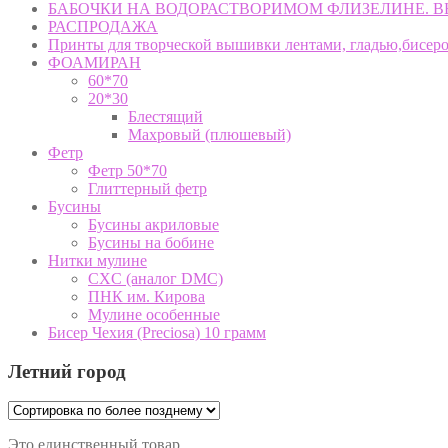
БАБОЧКИ НА ВОДОРАСТВОРИМОМ ФЛИЗЕЛИНЕ. 
РАСПРОДАЖА
Принты для творческой вышивки лентами, гладью,бисер
ФОАМИРАН
60*70
20*30
Блестящий
Махровый (плюшевый)
Фетр
Фетр 50*70
Глиттерный фетр
Бусины
Бусины акриловые
Бусины на бобине
Нитки мулине
CXC (аналог DMC)
ПНК им. Кирова
Мулине особенные
Бисер Чехия (Preciosa) 10 грамм
Летний город
Это единственный товар