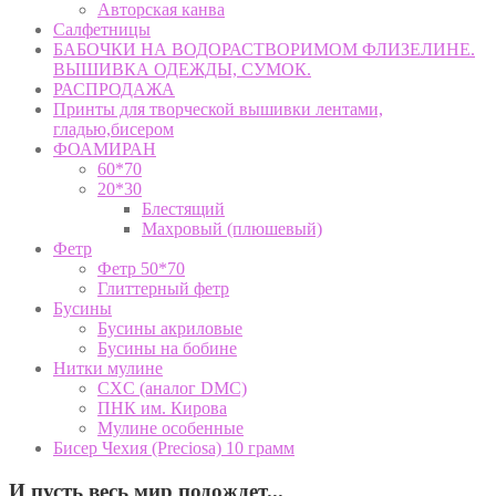
Авторская канва
Салфетницы
БАБОЧКИ НА ВОДОРАСТВОРИМОМ ФЛИЗЕЛИНЕ.
ВЫШИВКА ОДЕЖДЫ, СУМОК.
РАСПРОДАЖА
Принты для творческой вышивки лентами,
гладью,бисером
ФОАМИРАН
60*70
20*30
Блестящий
Махровый (плюшевый)
Фетр
Фетр 50*70
Глиттерный фетр
Бусины
Бусины акриловые
Бусины на бобине
Нитки мулине
CXC (аналог DMC)
ПНК им. Кирова
Мулине особенные
Бисер Чехия (Preciosa) 10 грамм
И пусть весь мир подождет...