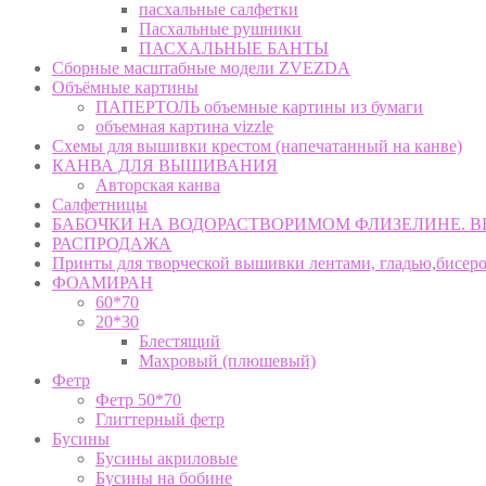
пасхальные салфетки
Пасхальные рушники
ПАСХАЛЬНЫЕ БАНТЫ
Сборные масштабные модели ZVEZDA
Объёмные картины
ПАПЕРТОЛЬ объемные картины из бумаги
объемная картина vizzle
Схемы для вышивки крестом (напечатанный на канве)
КАНВА ДЛЯ ВЫШИВАНИЯ
Авторская канва
Салфетницы
БАБОЧКИ НА ВОДОРАСТВОРИМОМ ФЛИЗЕЛИНЕ. 
РАСПРОДАЖА
Принты для творческой вышивки лентами, гладью,бисер
ФОАМИРАН
60*70
20*30
Блестящий
Махровый (плюшевый)
Фетр
Фетр 50*70
Глиттерный фетр
Бусины
Бусины акриловые
Бусины на бобине