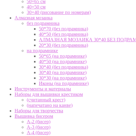
50×65 см
40×50 см
30×40 (рисование по номерам)
Алмазная мозаика
без подрамника
50*70 (без подрамника)
40*50 (без подрамника)
АЛМАЗНАЯ МОЗАИКА 30*40 БЕЗ ПОДРА
20*30 (без подрамника)
на подрамнике
50*65 (на подрамнике)
40*50 (на подрамнике)
30*40 (без подрамника)
30*40 (на подрамнике)
30*30 (на подрамнике)
Иконы (на подрамнике)
Инструменты и материалы
Наборы для вышивки крестиком
(считанный крест)
(напечатано на канве)
Наборы для творчества
Вышивка бисером
А-2 (бисер)
А-3 (бисер)
А-4 (бисер)