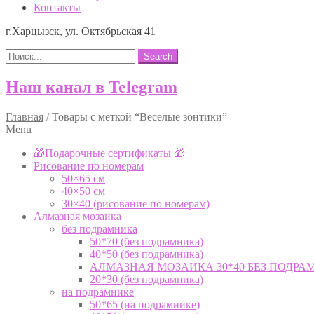
Контакты
г.Харцызск, ул. Октябрьская 41
Search
Наш канал в Telegram
Главная
/
Товары с меткой “Веселые зонтики”
Menu
🎁Подарочные сертификаты 🎁
Рисование по номерам
50×65 см
40×50 см
30×40 (рисование по номерам)
Алмазная мозаика
без подрамника
50*70 (без подрамника)
40*50 (без подрамника)
АЛМАЗНАЯ МОЗАИКА 30*40 БЕЗ ПОДРА
20*30 (без подрамника)
на подрамнике
50*65 (на подрамнике)