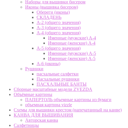
Наборы для вышивки бисером
Иконы (вышивка бисером)
Обереги (иконы)
СКЛАДЕНЬ
А-2 (общего значения)
А-3 (общего значения)
А-4 (общего значения)
Именные (мужские) А-4
Именные (женские) А-4
А-5 (общего значения)
Именные (мужские) А-5
Именные (женские) А-5
А-6 (иконы)
Рушники
пасхальные салфетки
Пасхальные рушники
ПАСХАЛЬНЫЕ БАНТЫ
Сборные масштабные модели ZVEZDA
Объёмные картины
ПАПЕРТОЛЬ объемные картины из бумаги
объемная картина vizzle
Схемы для вышивки крестом (напечатанный на канве)
КАНВА ДЛЯ ВЫШИВАНИЯ
Авторская канва
Салфетницы