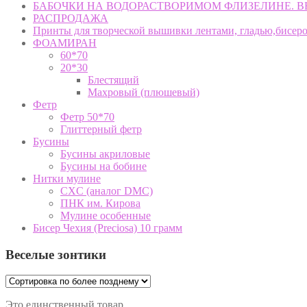
БАБОЧКИ НА ВОДОРАСТВОРИМОМ ФЛИЗЕЛИНЕ. 
РАСПРОДАЖА
Принты для творческой вышивки лентами, гладью,бисер
ФОАМИРАН
60*70
20*30
Блестящий
Махровый (плюшевый)
Фетр
Фетр 50*70
Глиттерный фетр
Бусины
Бусины акриловые
Бусины на бобине
Нитки мулине
CXC (аналог DMC)
ПНК им. Кирова
Мулине особенные
Бисер Чехия (Preciosa) 10 грамм
Веселые зонтики
Это единственный товар